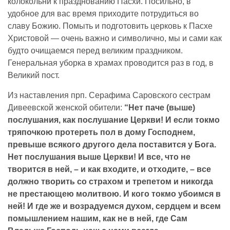
колокольни к празднованию Пасхи. Посильно, в
удобное для вас время приходите потрудиться во
славу Божию. Помыть и подготовить церковь к Пасхе
Христовой — очень важно и символично, мы и сами как
будто очищаемся перед великим праздником.
Генеральная уборка в храмах проводится раз в год, в
Великий пост.
Из наставления прп. Серафима Саровского сестрам
Дивеевской женской обители:
“Нет паче (выше)
послушания, как послушание Церкви! И если токмо
тряпочкою протереть пол в дому Господнем,
превыше всякого другого дела поставится у Бога.
Нет послушания выше Церкви! И все, что не
творится в ней, – и как входите, и отходите, – все
должно творить со страхом и трепетом и никогда
не престающею молитвою. И кого токмо убоимся в
ней! И где же и возрадуемся духом, сердцем и всем
помышлением нашим, как не в ней, где Сам