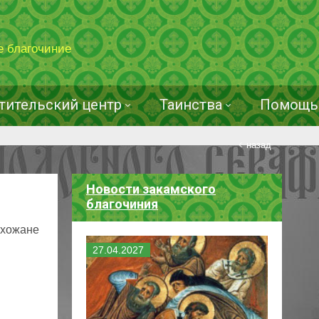
е благочиние
тительский центр
Таинства
Помощь 
назад
Новости закамского
благочиния
ихожане
27
.
04
.
2027