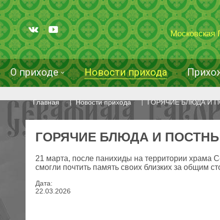
Московская 
О приходе
Новости прихода
Прихо
Главная
Новости прихода
ГОРЯЧИЕ БЛЮДА И 
ГОРЯЧИЕ БЛЮДА И ПОСТН
21 марта, после панихиды на территории храма 
смогли почтить память своих близких за общим ст
Дата:
22
.
03
.
2026