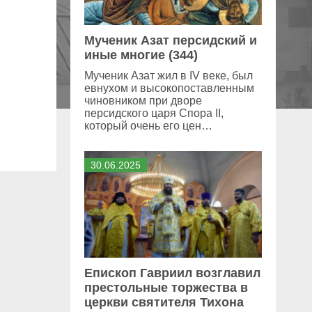
Мученик Азат персидский и
иные многие (344)
Мученик Азат жил в IV веке, был
евнухом и высокопоставленным
чиновником при дворе
персидского царя Спора II,
который очень его цен…
30
.
06
.
2025
Епископ Гавриил возглавил
престольные торжества в
церкви святителя Тихона