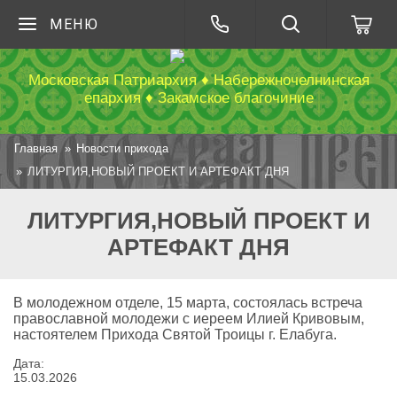
МЕНЮ
Московская Патриархия ♦ Набережночелнинская
епархия ♦ Закамское благочиние
Главная
Новости прихода
ЛИТУРГИЯ,НОВЫЙ ПРОЕКТ И АРТЕФАКТ ДНЯ
ЛИТУРГИЯ,НОВЫЙ ПРОЕКТ И
АРТЕФАКТ ДНЯ
В молодежном отделе, 15 марта, состоялась встреча
православной молодежи с иереем Илией Кривовым,
настоятелем Прихода Святой Троицы г. Елабуга.
Дата:
15
.
03
.
2026