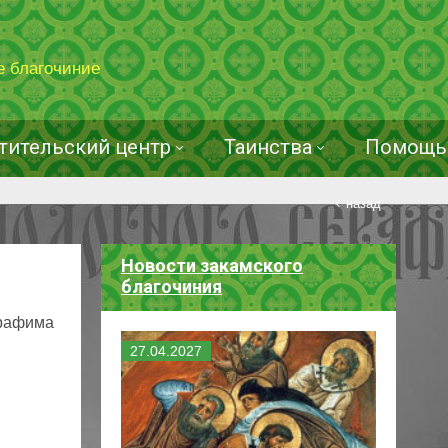
е благочиние
тительский центр
Таинства
Помощь 
назад
Новости закамского
благочиния
ерафима
27
.
04
.
2027