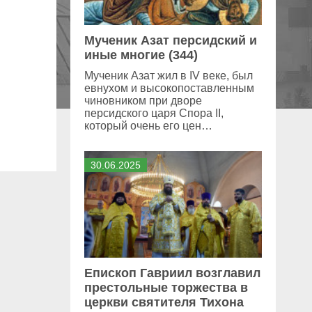
Мученик Азат персидский и
иные многие (344)
Мученик Азат жил в IV веке, был
евнухом и высокопоставленным
чиновником при дворе
персидского царя Спора II,
который очень его цен…
30
.
06
.
2025
Епископ Гавриил возглавил
престольные торжества в
церкви святителя Тихона