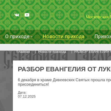
Московская 
О приходе
Новости прихода
Прихо
Главная
Новости прихода
РАЗБОР ЕВАНГЕЛИЯ 
РАЗБОР ЕВАНГЕЛИЯ ОТ ЛУ
6 декабря в храме Дивеевских Святых прошла пр
присоединиться!
Дата:
07
.
12
.
2025