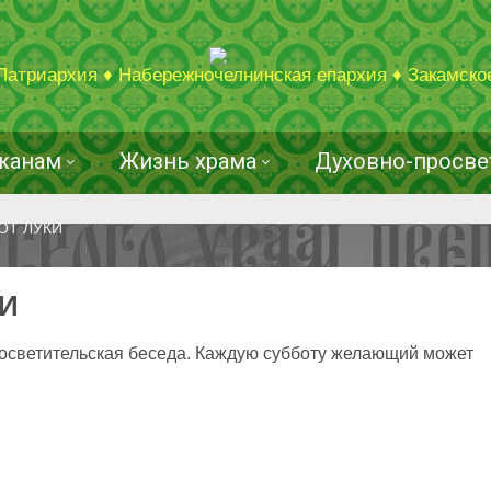
Патриархия ♦ Набережночелнинская епархия ♦ Закамско
жанам
Жизнь храма
Духовно-просве
ОТ ЛУКИ
КИ
осветительская беседа. Каждую субботу желающий может