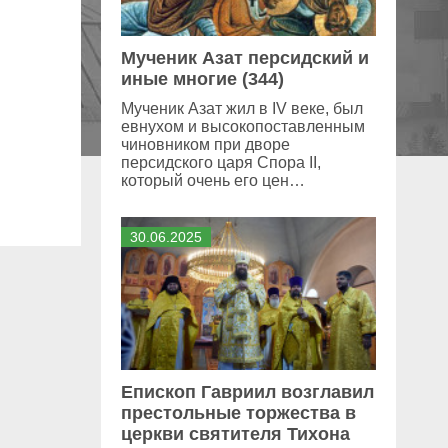
Мученик Азат персидский и
иные многие (344)
Мученик Азат жил в IV веке, был
евнухом и высокопоставленным
чиновником при дворе
персидского царя Спора II,
который очень его цен…
30
.
06
.
2025
Епископ Гавриил возглавил
престольные торжества в
церкви святителя Тихона