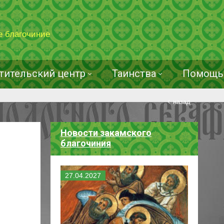
е благочиние
тительский центр
Таинства
Помощь 
назад
Новости закамского
благочиния
27
.
04
.
2027