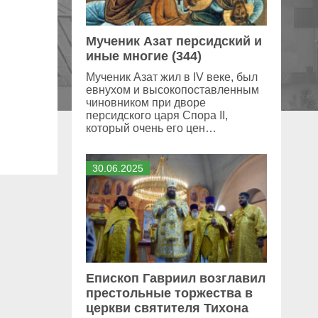
Мученик Азат персидский и
иные многие (344)
Мученик Азат жил в IV веке, был
евнухом и высокопоставленным
чиновником при дворе
персидского царя Спора II,
который очень его цен…
30
.
06
.
2025
Епископ Гавриил возглавил
престольные торжества в
церкви святителя Тихона