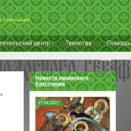
е благочиние
тительский центр
Таинства
Помощь 
назад
Новости закамского
благочиния
их
27
.
04
.
2027