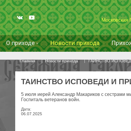
Московская 
О приходе
Новости прихода
Прихо
Главная
Новости прихода
ТАИНСТВО ИСПОВЕД
ТАИНСТВО ИСПОВЕДИ И П
5 июля иерей Александр Макариков с сестрами 
Госпиталь ветеранов войн.
Дата:
06
.
07
.
2025