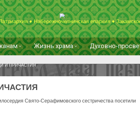
Патриархия ♦ Набережночелнинская епархия ♦ Закамско
жанам
Жизнь храма
Духовно-просве
И И ПРИЧАСТИЯ
РИЧАСТИЯ
милосердия Свято-Серафимовского сестричества посетили