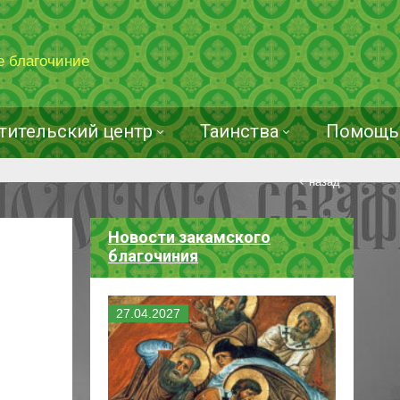
е благочиние
тительский центр
Таинства
Помощь 
назад
Новости закамского
благочиния
27
.
04
.
2027