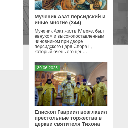
Мученик Азат персидский и
иные многие (344)
Мученик Азат жил в IV веке, был
евнухом и высокопоставленным
чиновником при дворе
персидского царя Спора II,
который очень его цен…
30
.
06
.
2025
Епископ Гавриил возглавил
престольные торжества в
церкви святителя Тихона