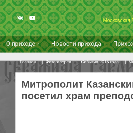
Московская 
О приходе
Новости прихода
Прихо
Главная
Фотогалерея
События 2015 года
М
Митрополит Казански
посетил храм препод