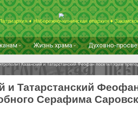
Патриархия ♦ Набережночелнинская епархия ♦ Закамско
жанам
Жизнь храма
Духовно-просве
итрополит Казанский и Татарстанский Феофан посетил храм преп
й и Татарстанский Феофа
обного Серафима Саровск