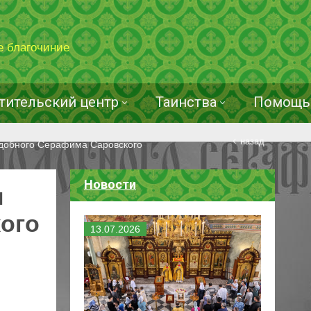
е благочиние
тительский центр
Таинства
Помощь 
назад
одобного Серафима Саровского
Новости
н
ого
13
.
07
.
2026