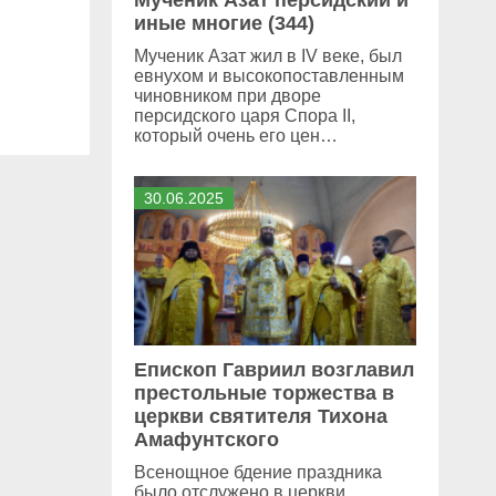
Мученик Азат персидский и
иные многие (344)
Мученик Азат жил в IV веке, был
евнухом и высокопоставленным
чиновником при дворе
персидского царя Спора II,
который очень его цен…
30
.
06
.
2025
Епископ Гавриил возглавил
престольные торжества в
церкви святителя Тихона
Амафунтского
Всенощное бдение праздника
было отслужено в церкви