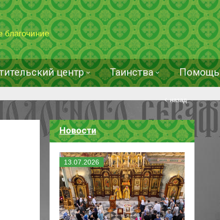
е благочиние
тительский центр
Таинства
Помощь 
назад
Новости
13
.
07
.
2026