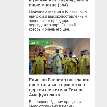
Мученик Азат персидский и
иные многие (344)
Мученик Азат жил в IV веке, был
евнухом и высокопоставленным
чиновником при дворе
персидского царя Спора II,
который очень его цен…
30
.
06
.
2025
Епископ Гавриил возглавил
престольные торжества в
церкви святителя Тихона
Амафунтского
Всенощное бдение праздника
было отслужено в церкви