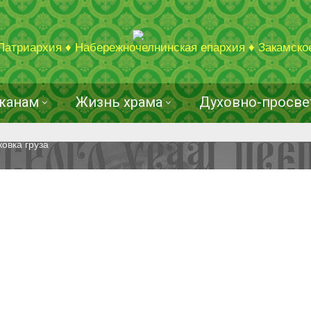
Патриархия ♦ Набережночелнинская епархия ♦ Закамско
жанам
Жизнь храма
Духовно-просве
ковка груза