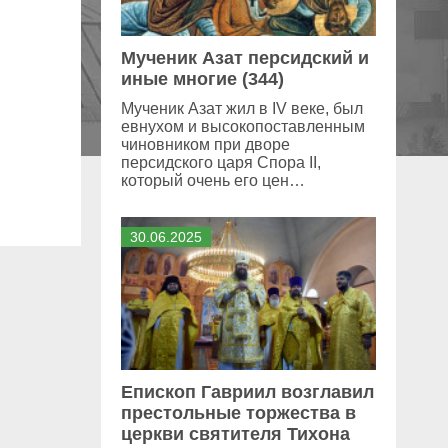
Мученик Азат персидский и
иные многие (344)
Мученик Азат жил в IV веке, был
евнухом и высокопоставленным
чиновником при дворе
персидского царя Спора II,
который очень его цен…
30
.
06
.
2025
Епископ Гавриил возглавил
престольные торжества в
церкви святителя Тихона