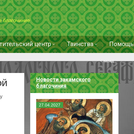
е благочиние
тительский центр
Таинства
Помощь 
назад
Новости закамского
ОЙ
благочиния
у
27
.
04
.
2027