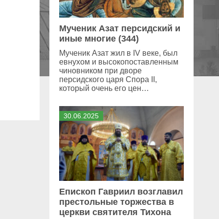
Мученик Азат персидский и
иные многие (344)
Мученик Азат жил в IV веке, был
евнухом и высокопоставленным
чиновником при дворе
персидского царя Спора II,
который очень его цен…
30
.
06
.
2025
Епископ Гавриил возглавил
престольные торжества в
церкви святителя Тихона