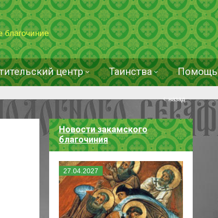
е благочиние
тительский центр
Таинства
Помощь 
назад
Новости закамского
благочиния
27
.
04
.
2027