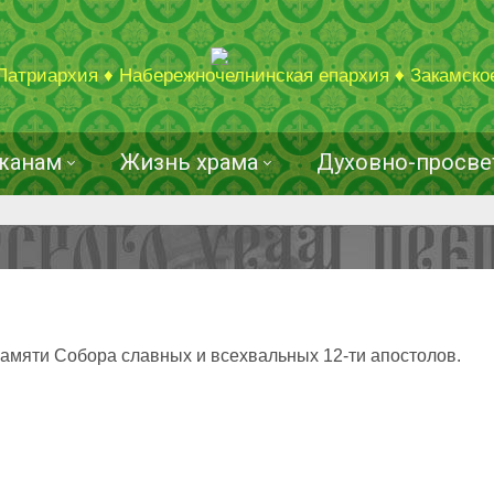
Патриархия ♦ Набережночелнинская епархия ♦ Закамско
жанам
Жизнь храма
Духовно-просве
памяти Собора славных и всехвальных 12-ти апостолов.