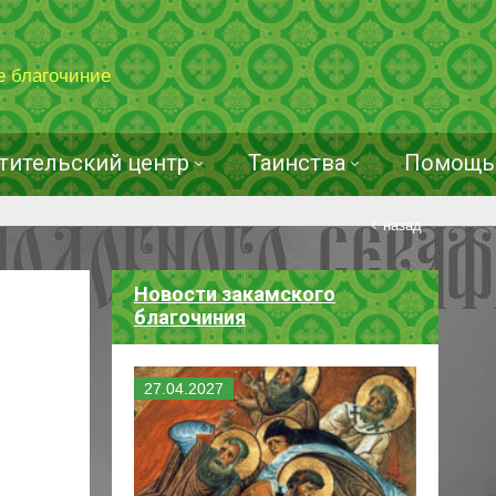
е благочиние
тительский центр
Таинства
Помощь 
назад
Новости закамского
благочиния
27
.
04
.
2027