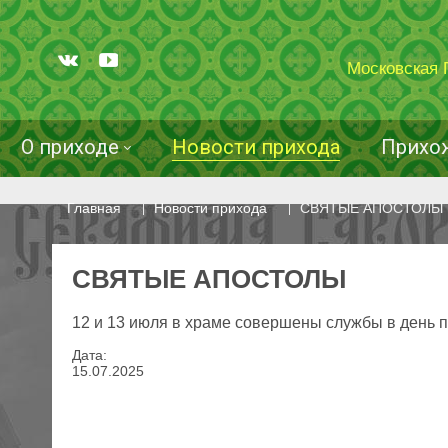
Московская 
О приходе
Новости прихода
Прихо
Главная
Новости прихода
СВЯТЫЕ АПОСТОЛЫ
СВЯТЫЕ АПОСТОЛЫ
12 и 13 июля в храме совершены службы в день 
Дата:
15
.
07
.
2025