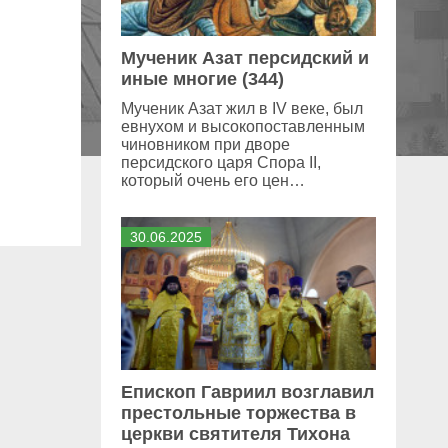
Мученик Азат персидский и
иные многие (344)
Мученик Азат жил в IV веке, был
евнухом и высокопоставленным
чиновником при дворе
персидского царя Спора II,
который очень его цен…
30
.
06
.
2025
Епископ Гавриил возглавил
престольные торжества в
церкви святителя Тихона