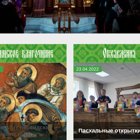
7
23
.
04
.
2022
к Азат персидский и
Пасхальные открытк
ногие (344)