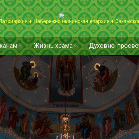
Патриархия ♦ Набережночелнинская епархия ♦ Закамско
жанам
Жизнь храма
Духовно-просве