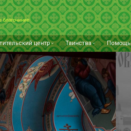
е благочиние
тительский центр
Таинства
Помощь 