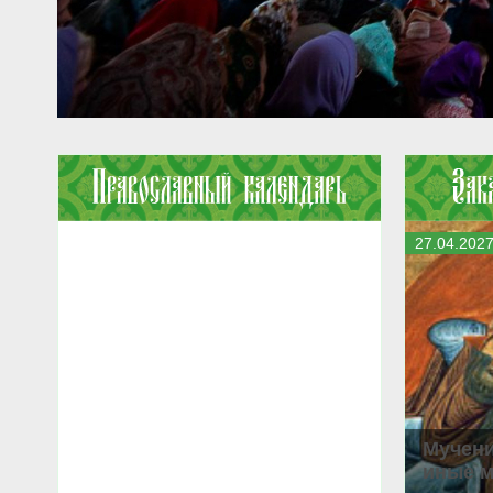
27
.
04
.
202
Мучени
иные м